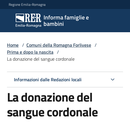
Vai al contenuto
Vai alla navigazione
Vai al footer
Regione Emilia-Romagna
Informa famiglie e
Informa
bambini
famiglie
e
bambini
Home
/
Comuni della Romagna Forlivese
/
Prima e dopo la nascita
/
La donazione del sangue cordonale
Argomenti
Informazioni dalle Redazioni locali
Servizi
La donazione del
Centri
sangue cordonale
per
le
famiglie