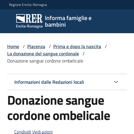
Vai al contenuto
Vai alla navigazione
Vai al footer
Regione Emilia-Romagna
Informa famiglie e
Informa
bambini
famiglie
e
bambini
Home
/
Piacenza
/
Prima e dopo la nascita
/
La donazione del sangue cordonale
/
Donazione sangue cordone ombelicale
Argomenti
Informazioni dalle Redazioni locali
Servizi
Donazione sangue
Centri
cordone ombelicale
per
le
famiglie
Condividi
Vedi azioni