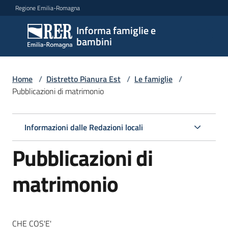
Vai al contenuto
Vai alla navigazione
Vai al footer
Regione Emilia-Romagna
Informa famiglie e
Informa
bambini
famiglie
e
bambini
Home
/
Distretto Pianura Est
/
Le famiglie
/
Pubblicazioni di matrimonio
Argomenti
Informazioni dalle Redazioni locali
Pubblicazioni di
Servizi
matrimonio
Centri
per
le
famiglie
CHE COS'E'