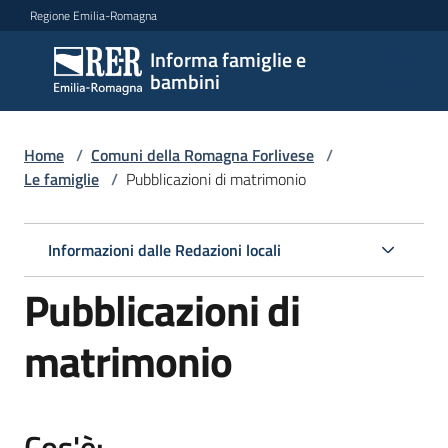
Vai al contenuto
Vai alla navigazione
Vai al footer
Regione Emilia-Romagna
Informa famiglie e
Informa
bambini
famiglie
e
bambini
Home
/
Comuni della Romagna Forlivese
/
Le famiglie
/
Pubblicazioni di matrimonio
Argomenti
Informazioni dalle Redazioni locali
Pubblicazioni di
Servizi
matrimonio
Centri
per
le
Cos'è:
famiglie