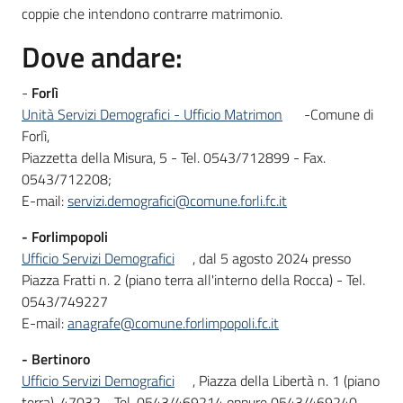
coppie che intendono contrarre matrimonio.
Dove andare:
-
Forlì
Unità Servizi Demografici - Ufficio Matrimon
-Comune di
Forlì,
Piazzetta della Misura, 5 - Tel. 0543/712899 - Fax.
0543/712208;
E-mail:
servizi.demografici@comune.forli.fc.it
-
Forlimpopoli
Ufficio Servizi Demografici
, dal 5 agosto 2024 presso
Piazza Fratti n. 2 (piano terra all'interno della Rocca) - Tel.
0543/749227
E-mail:
anagrafe@comune.forlimpopoli.fc.it
- Bertinoro
Ufficio Servizi Demografici
, Piazza della Libertà n. 1 (piano
terra), 47032 - Tel. 0543/469214 oppure 0543/469240