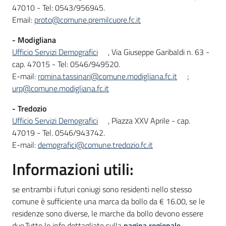
47010 - Tel: 0543/956945.
Email:
proto@comune.premilcuore.fc.it
- Modigliana
Ufficio Servizi Demografici
, Via Giuseppe Garibaldi n. 63 -
cap. 47015 - Tel: 0546/949520.
E-mail:
romina.tassinari@comune.modigliana.fc.it
;
urp@comune.modigliana.fc.it
- Tredozio
Ufficio Servizi Demografici
, Piazza XXV Aprile - cap.
47019 - Tel. 0546/943742.
E-mail:
demografici@comune.tredozio.fc.it
Informazioni utili:
se entrambi i futuri coniugi sono residenti nello stesso
comune è sufficiente una marca da bollo da € 16.00, se le
residenze sono diverse, le marche da bollo devono essere
due.Tutte le info dettagliate sulla
pagina regionale.