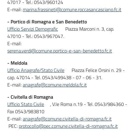
47017 - Tel.: 0543/960124
E-mail:
marina.frassineti@comune.roccasancasciano.fc.it
- Portico di Romagna e San Benedetto
Ufficio Servizi Demografic
Piazza Marconi n. 3, cap.
47010 - Tel.: 0543/967047.
E-mail:
serena.verdi@comune.portico-e-san-benedetto.fc.it
- Meldola
Ufficio Anagrafe/Stato Civile
Piazza Felice Orsini n. 29 -
cap. 47014 - Tel. 0543/499438 - 07 - 06 - 31.
E-mail:
anagrafe@comune.meldola.fc.it
- Civitella di Romagna
Ufficio Stato Civile
, V.le Roma n.19 - Tel. 0543/984360 -
Fax 0543/983810
E-mail:
anagrafe@comune.civitella-di-romagna.fc.it
PEC:
protocollo@pec.comune.civitella-di-romagna.fc.it