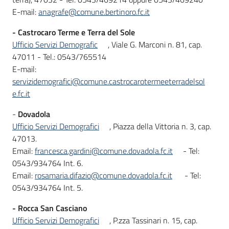
E-mail:
anagrafe@comune.bertinoro.fc.it
- Castrocaro Terme e Terra del Sole
Ufficio Servizi Demografic
, Viale G. Marconi n. 81, cap.
47011 - Tel.: 0543/765514
E-mail:
servizidemografici@comune.castrocarotermeeterradelsol
e.fc.it
-
Dovadola
Ufficio Servizi Demografici
, Piazza della Vittoria n. 3, cap.
47013.
Email:
francesca.gardini@comune.dovadola.fc.it
- Tel:
0543/934764 Int. 6.
Email:
rosamaria.difazio@comune.dovadola.fc.it
- Tel:
0543/934764 Int. 5.
- Rocca San Casciano
Ufficio Servizi Demografici
, P.zza Tassinari n. 15, cap.