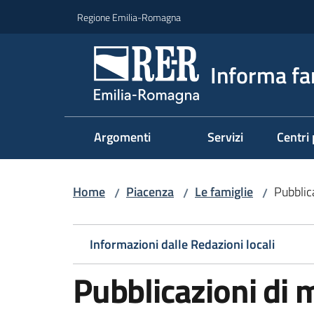
Vai al contenuto
Vai alla navigazione
Vai al footer
Regione Emilia-Romagna
Informa fa
Argomenti
Servizi
Centri 
Home
Piacenza
Le famiglie
Pubblic
/
/
/
Informazioni dalle Redazioni locali
Pubblicazioni di