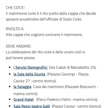
CHE COS'E':
Il matrimonio civile è il rito scelto dalla coppia che decide
Informazioni
sposarsi avvalendosi dell'ufficiale di Stato Civile.
locali
RIVOLTO A:
Alle coppie che vogliono contrarre il matrimonio.
DOVE ANDARE:
La celebrazione del rito civile e delle unioni civili si
può tenere presso:
Newsletter
i Servizi Demografici
(Via Caduti di Marzabotto 25);
la Sala della Giunta
(Palazzo Garampi - Piazza
Cavour 27 -centro storico);
la Spiaggia
Casa dei matrimoni (Piazzale Boscovich -
marina centro);
Grand Hotel
(Parco Federico Fellini -marina centro);
Sala Ressi teatro Galli
(Piazza Cavour -centro storico);