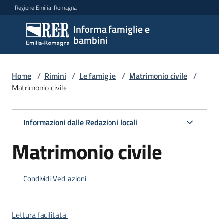
Vai al contenuto
Vai alla navigazione
Vai al footer
Regione Emilia-Romagna
Informa famiglie e
Informa
bambini
famiglie
e
bambini
Home
/
Rimini
/
Le famiglie
/
Matrimonio civile
/
Matrimonio civile
Argomenti
Informazioni dalle Redazioni locali
Matrimonio civile
Servizi
Centri
Condividi
Vedi azioni
per
le
famiglie
Lettura facilitata