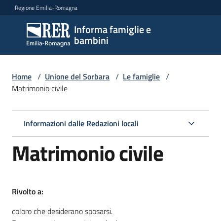
Vai al contenuto
Vai alla navigazione
Vai al footer
Regione Emilia-Romagna
Informa famiglie e
Informa
bambini
famiglie
e
bambini
Home
/
Unione del Sorbara
/
Le famiglie
/
Matrimonio civile
Argomenti
Informazioni dalle Redazioni locali
Matrimonio civile
Servizi
Centri
Rivolto a:
per
le
coloro che desiderano sposarsi.
famiglie