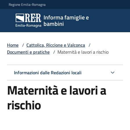
Vai al contenuto
Vai alla navigazione
Vai al footer
Regione Emilia-Romagna
Informa famiglie e
Informa
bambini
famiglie
e
bambini
Home
/
Cattolica, Riccione e Valconca
/
Documenti e pratiche
/
Maternità e lavori a rischio
Argomenti
Informazioni dalle Redazioni locali
Maternità e lavori a
Servizi
rischio
Centri
per
le
famiglie